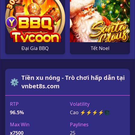
Đại Gia BBQ
Tết Noel
Tiền xu nóng - Trò chơi hấp dẫn tại
⚙️
vnbet8s.com
RTP
Volatility
96.5%
Cao ⚡⚡⚡⚡🌑
Max Win
Paylines
x7500
25