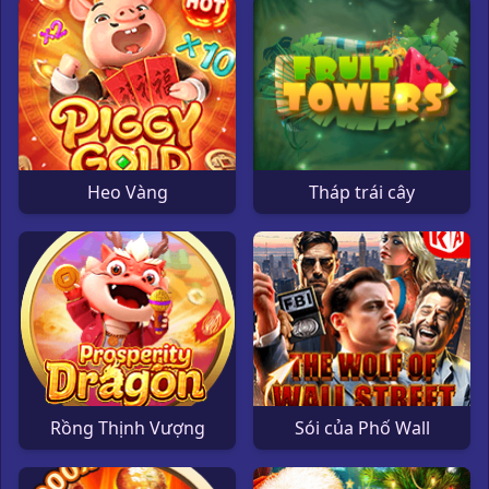
Heo Vàng
Tháp trái cây
Rồng Thịnh Vượng
Sói của Phố Wall