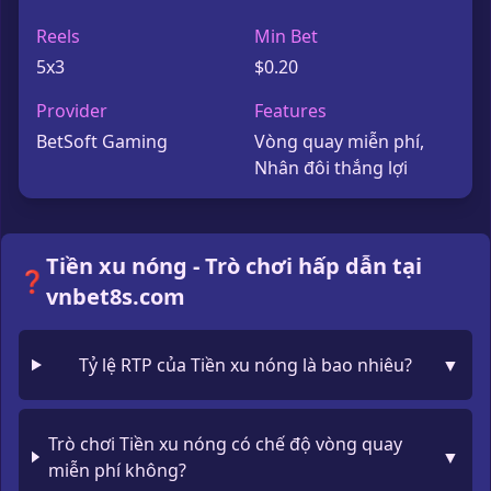
Reels
Min Bet
5x3
$0.20
Provider
Features
BetSoft Gaming
Vòng quay miễn phí,
Nhân đôi thắng lợi
Tiền xu nóng - Trò chơi hấp dẫn tại
❓
vnbet8s.com
Tỷ lệ RTP của Tiền xu nóng là bao nhiêu?
▼
Trò chơi Tiền xu nóng có chế độ vòng quay
▼
miễn phí không?