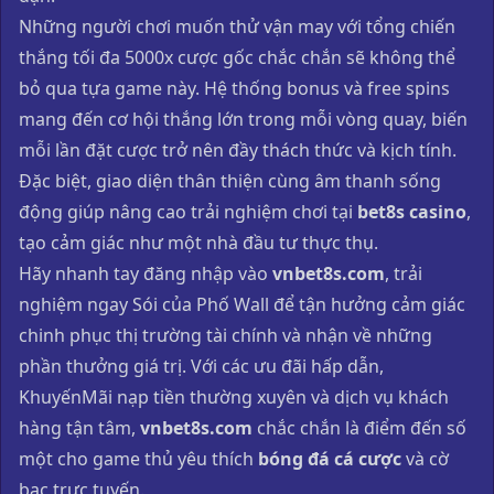
Những người chơi muốn thử vận may với tổng chiến
thắng tối đa 5000x cược gốc chắc chắn sẽ không thể
bỏ qua tựa game này. Hệ thống bonus và free spins
mang đến cơ hội thắng lớn trong mỗi vòng quay, biến
mỗi lần đặt cược trở nên đầy thách thức và kịch tính.
Đặc biệt, giao diện thân thiện cùng âm thanh sống
động giúp nâng cao trải nghiệm chơi tại
bet8s casino
,
tạo cảm giác như một nhà đầu tư thực thụ.
Hãy nhanh tay đăng nhập vào
vnbet8s.com
, trải
nghiệm ngay Sói của Phố Wall để tận hưởng cảm giác
chinh phục thị trường tài chính và nhận về những
phần thưởng giá trị. Với các ưu đãi hấp dẫn,
KhuyếnMãi nạp tiền thường xuyên và dịch vụ khách
hàng tận tâm,
vnbet8s.com
chắc chắn là điểm đến số
một cho game thủ yêu thích
bóng đá cá cược
và cờ
bạc trực tuyến.