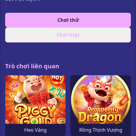
Chơi thử
Chơi thật
Trò chơi liên quan
Heo Vàng
Rồng Thịnh Vượng