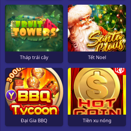
Tháp trái cây
Tết Noel
Đại Gia BBQ
Tiền xu nóng