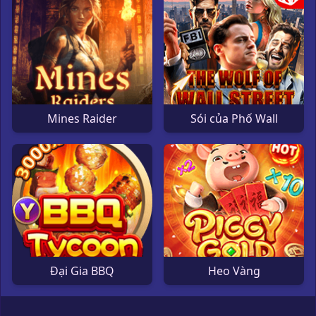
Mines Raider
Sói của Phố Wall
Đại Gia BBQ
Heo Vàng