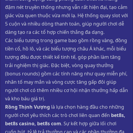
đậm nét truyền thống nhưng vẫn rất hiện đại, tạo cảm
giác vừa quen thuộc vừa mới lạ. Hệ thống quay slot với
5 cuộn và nhiều dòng thanh toán, giúp người chơi dễ
dàng tạo ra các tổ hợp chiến thắng đa dạng.
Các biểu tượng trong game bao gồm rồng vàng, đồng
tiền cổ, hồ lô, và các biểu tượng châu Á khác, mỗi biểu
tượng đều được thiết kế tinh tế, góp phần làm tăng
trải nghiệm thị giác. Đặc biệt, vòng quay thưởng
(bonus rounds) gồm các tính năng như quay miễn phí,
nhân tố may mắn và vòng cược tăng gấp đôi giúp
người chơi có thêm nhiều cơ hội nhận thưởng hấp dẫn
và kho báu giá trị.
Rồng Thịnh Vượng
là lựa chọn hàng đầu cho những
người chơi yêu thích các trò chơi liên quan đến
bet8s,
bet8s casino, bet8s com
. Sự kết hợp giữa lối chơi
cuốn hút, tỷ lệ trả thưởng cao và các phần thưởng đa