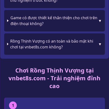
thử nghiệm trước không?
Game có được thiết kế thân thiện cho chơi trên
▼
điện thoại không?
Rồng Thịnh Vượng có an toàn và bảo mật khi
▼
chơi tại vnbet8s.com không?
Chơi Rồng Thịnh Vượng tại
vnbet8s.com - Trải nghiệm đỉnh
cao
1