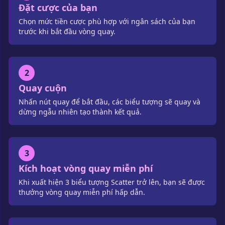
Đặt cược của bạn
Chọn mức tiền cược phù hợp với ngân sách của bạn
trước khi bắt đầu vòng quay.
2
Quay cuộn
Nhấn nút quay để bắt đầu, các biểu tượng sẽ quay và
dừng ngẫu nhiên tạo thành kết quả.
3
Kích hoạt vòng quay miễn phí
Khi xuất hiện 3 biểu tượng Scatter trở lên, bạn sẽ được
thưởng vòng quay miễn phí hấp dẫn.