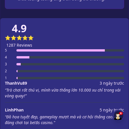
4.9
⭐⭐⭐⭐⭐
1287 Reviews
5
4
3
2
1
ThanhVu89
3 ngày trước
“Trò chơi rất thú vị, mình vừa thắng lớn 10.000 xu chỉ trong vài
vòng quay!”
LinhPhan
5 ngày trước
“Đồ họa tuyệt đẹp, gameplay mượt mà và cơ hội thắng cao. Rất
đáng chơi tại bet8s casino.”