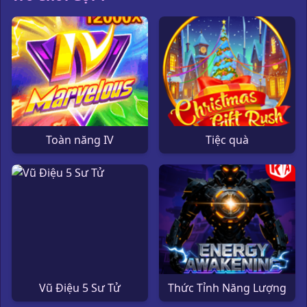
Toàn năng IV
Tiệc quà
Vũ Điệu 5 Sư Tử
Thức Tỉnh Năng Lượng