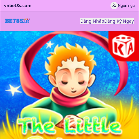
vnbet8s.com
Ngôn ngữ
Đăng Nhập
Đăng Ký Ngay