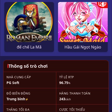
đế chế La Mã
Hầu Gái Ngọt Ngào
Thông số trò chơi
NHÀ CUNG CẤP
TỶ LỆ RTP
PG Soft
96.75
%
ĐỘ BIẾN ĐỘNG
HÀNG THANH TOÁN
Trung bình
243
⚡
cách
THẮNG TỐI ĐA
CƯỢC TỐI THIỂU