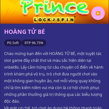
▶
HOÀNG TỬ BÉ
PG Soft
RTP 96.75%
Chào mừng bạn đến với HOÀNG TỬ BÉ, một tuyệt tác
slot game đầy chất thơ và màu sắc hiện diện tại
vnbet8s. Lấy cảm hứng từ câu chuyện cổ điển về hành
trình khám phá vũ trụ, trò chơi đưa người chơi vào
một không gian huyền ảo, nơi mỗi vòng quay không
chỉ là tìm kiếm niềm vui mà còn là cơ hội chinh phục
những phần thưởng giá trị thông qua các biểu tượng
độc đáo.
Về mặt cơ chế, trò chơi áp dụng hệ thống thanh toán