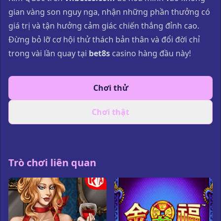
gian vàng son nguy nga, nhận những phần thưởng có
giá trị và tận hưởng cảm giác chiến thắng đỉnh cao.
Đừng bỏ lỡ cơ hội thử thách bản thân và đổi đời chỉ
trong vài lần quay tại
bet8s
casino hàng đầu này!
Chơi thử
Chơi thật
Trò chơi liên quan