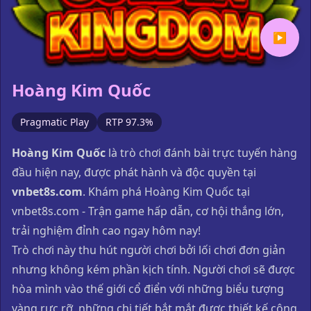
▶
Hoàng Kim Quốc
Pragmatic Play
RTP 97.3%
Hoàng Kim Quốc
là trò chơi đánh bài trực tuyến hàng
đầu hiện nay, được phát hành và độc quyền tại
vnbet8s.com
. Khám phá Hoàng Kim Quốc tại
vnbet8s.com - Trận game hấp dẫn, cơ hội thắng lớn,
trải nghiệm đỉnh cao ngay hôm nay!
Trò chơi này thu hút người chơi bởi lối chơi đơn giản
nhưng không kém phần kịch tính. Người chơi sẽ được
hòa mình vào thế giới cổ điển với những biểu tượng
vàng rực rỡ, những chi tiết bắt mắt được thiết kế công