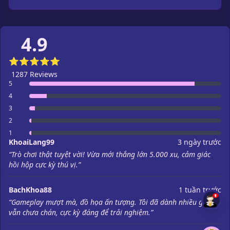
4.9
⭐⭐⭐⭐⭐
1287 Reviews
5
4
3
2
1
KhoaiLang99
3 ngày trước
“Trò chơi thật tuyệt vời! Vừa mới thắng lớn 5.000 xu, cảm giác
hồi hộp cực kỳ thú vị.”
BachKhoa88
1 tuần trước
“Gameplay mượt mà, đồ họa ấn tượng. Tôi đã dành nhiều giờ mà
vẫn chưa chán, cực kỳ đáng để trải nghiệm.”