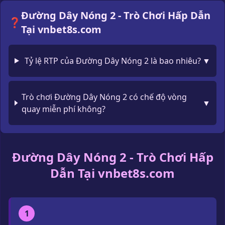
Đường Dây Nóng 2 - Trò Chơi Hấp Dẫn
❓
Tại vnbet8s.com
Tỷ lệ RTP của Đường Dây Nóng 2 là bao nhiêu?
▼
Trò chơi Đường Dây Nóng 2 có chế độ vòng
▼
quay miễn phí không?
Đường Dây Nóng 2 - Trò Chơi Hấp
Dẫn Tại vnbet8s.com
1