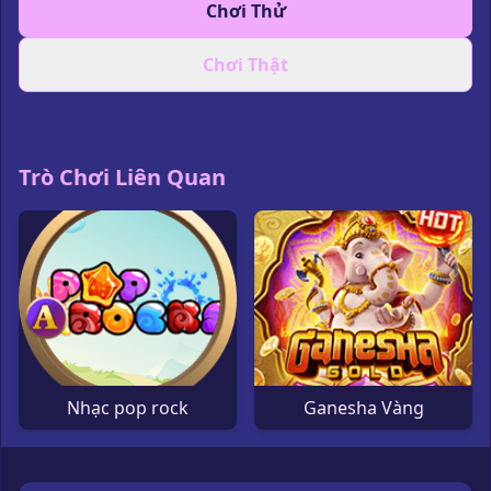
Chơi Thử
Chơi Thật
Trò Chơi Liên Quan
Nhạc pop rock
Ganesha Vàng