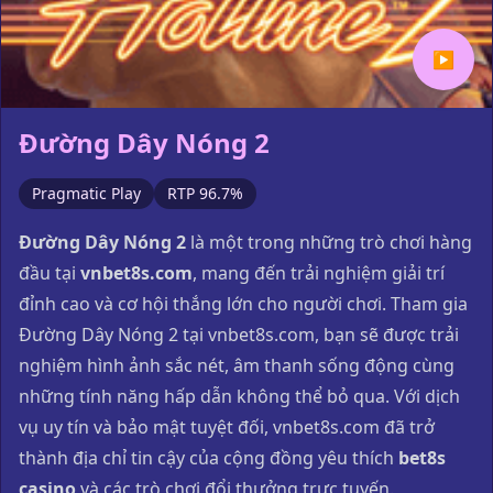
▶
Đường Dây Nóng 2
Pragmatic Play
RTP 96.7%
Đường Dây Nóng 2
là một trong những trò chơi hàng
đầu tại
vnbet8s.com
, mang đến trải nghiệm giải trí
đỉnh cao và cơ hội thắng lớn cho người chơi. Tham gia
Đường Dây Nóng 2 tại vnbet8s.com, bạn sẽ được trải
nghiệm hình ảnh sắc nét, âm thanh sống động cùng
những tính năng hấp dẫn không thể bỏ qua. Với dịch
vụ uy tín và bảo mật tuyệt đối, vnbet8s.com đã trở
thành địa chỉ tin cậy của cộng đồng yêu thích
bet8s
casino
và các trò chơi đổi thưởng trực tuyến.