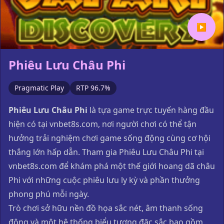
▶
Phiêu Lưu Châu Phi
Pragmatic Play
RTP 96.7%
Phiêu Lưu Châu Phi
là tựa game trực tuyến hàng đầu
hiện có tại vnbet8s.com, nơi người chơi có thể tận
hưởng trải nghiệm chơi game sống động cùng cơ hội
thắng lớn hấp dẫn. Tham gia Phiêu Lưu Châu Phi tại
vnbet8s.com để khám phá một thế giới hoang dã châu
Phi với những cuộc phiêu lưu ly kỳ và phần thưởng
phong phú mỗi ngày.
Trò chơi sở hữu nền đồ họa sắc nét, âm thanh sống
động và một hệ thống biểu tượng đặc sắc bao gồm