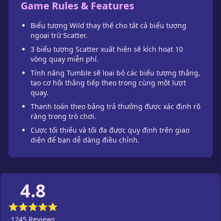
Game Rules & Features
Biểu tượng Wild thay thế cho tất cả biểu tượng
ngoại trừ Scatter.
3 biểu tượng Scatter xuất hiện sẽ kích hoạt 10
vòng quay miễn phí.
Tính năng Tumble sẽ loại bỏ các biểu tượng thắng,
tạo cơ hội thắng tiếp theo trong cùng một lượt
quay.
Thanh toán theo bảng trả thưởng được xác định rõ
ràng trong trò chơi.
Cược tối thiểu và tối đa được quy định trên giao
diện để bạn dễ dàng điều chỉnh.
4.8
⭐⭐⭐⭐⭐
1245 Reviews