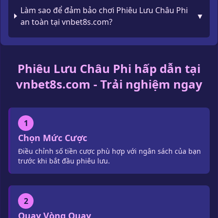
Làm sao để đảm bảo chơi Phiêu Lưu Châu Phi
▼
an toàn tại vnbet8s.com?
Phiêu Lưu Châu Phi hấp dẫn tại
vnbet8s.com - Trải nghiệm ngay
1
Chọn Mức Cược
Điều chỉnh số tiền cược phù hợp với ngân sách của bạn
trước khi bắt đầu phiêu lưu.
2
Quay Vòng Quay