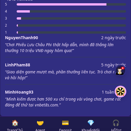
5
4
3
2
1
NguyenThanh90
2 ngày trước
“Chơi Phiêu Lưu Châu Phi thật hấp dẫn, mình đã thắng lớn
thưởng 10 triệu VNĐ ngay hôm qua!”
LinhPham88
5 ngày trước
“Giao diện game mượt mà, phần thưởng liên tục. Trò chơi rất vui
và hồi hộp!”
MinhHoang93
1 tuần trước
“Mình kiếm được hơn 500 xu chỉ trong vài vòng chơi, game rất
đáng để thử tại vnbet8s.com.”
🏠
🤝
💳
💎
🎧
TrangChủ
Agent
Deposit
KhuyếnMãi
HỗTrợ