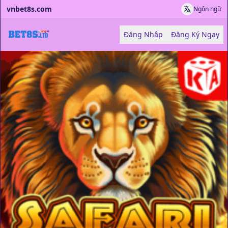
vnbet8s.com
Ngôn ngữ
Đăng Nhập
Đăng Ký Ngay